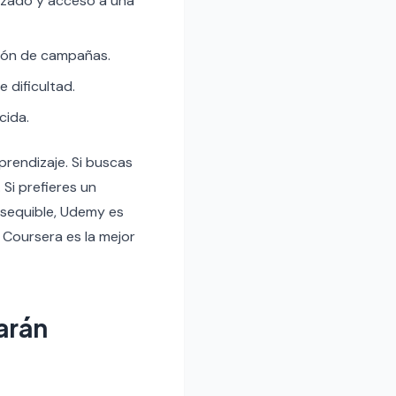
izado y acceso a una
ción de campañas.
 dificultad.
cida.
prendizaje. Si buscas
Si prefieres un
asequible, Udemy es
, Coursera es la mejor
harán