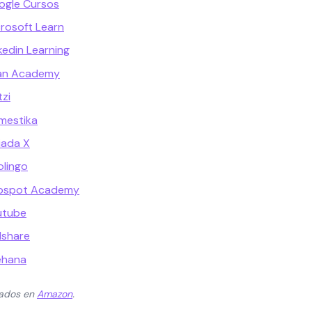
ogle Cursos
crosoft Learn
kedin Learning
han Academy
tzi
mestika
iada X
olingo
ubspot Academy
utube
lshare
ehana
zados en
Amazon
.