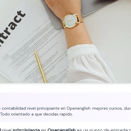
contabilidad nivel principiante en Openenglish: mejores cursos, dura
. Todo orientado a que decidas rapido.
d
nivel
principiante
en
Openenglish
es un punto de entrada 