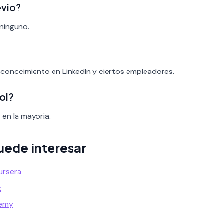
evio?
 ninguno.
reconocimiento en LinkedIn y ciertos empleadores.
ol?
 en la mayoria.
uede interesar
ursera
x
demy