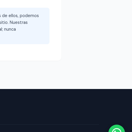
és de ellos, podemos
itio. Nuestras
l; nunca