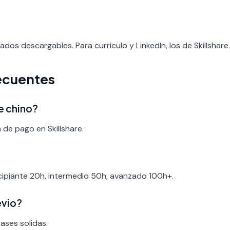
icados descargables. Para curriculo y LinkedIn, los de Skillshar
ecuentes
e chino?
 de pago en Skillshare.
ncipiante 20h, intermedio 50h, avanzado 100h+.
evio?
bases solidas.