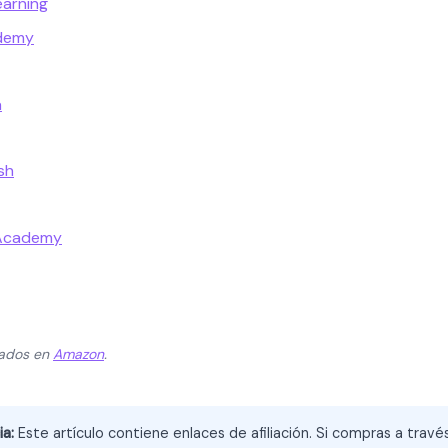
earning
ademy
a
sh
 Academy
zados en
Amazon
.
ia:
Este artículo contiene enlaces de afiliación. Si compras a trav