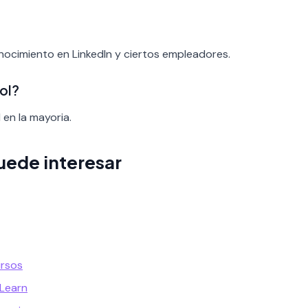
conocimiento en LinkedIn y ciertos empleadores.
ol?
 en la mayoria.
uede interesar
ursos
 Learn