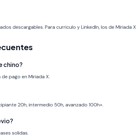
cados descargables. Para curriculo y LinkedIn, los de Miriada 
ecuentes
e chino?
a de pago en Miriada X.
ncipiante 20h, intermedio 50h, avanzado 100h+.
evio?
bases solidas.