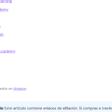
earning
ademy
a
sh
 Academy
zados en
Amazon
.
ia:
Este artículo contiene enlaces de afiliación. Si compras a trav