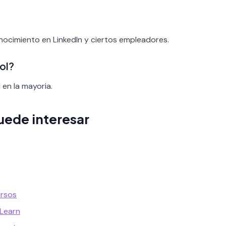
onocimiento en LinkedIn y ciertos empleadores.
ol?
 en la mayoria.
uede interesar
ursos
 Learn