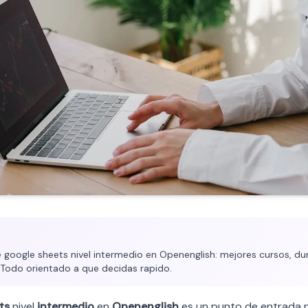
google sheets nivel intermedio en Openenglish: mejores cursos, dur
. Todo orientado a que decidas rapido.
ts
nivel
intermedio
en
Openenglish
es un punto de entrada 