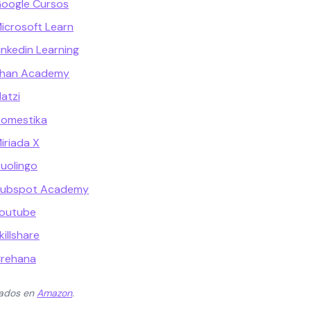
Google Cursos
icrosoft Learn
inkedin Learning
Khan Academy
atzi
Domestika
iriada X
uolingo
 Hubspot Academy
Youtube
illshare
Crehana
zados en
Amazon
.