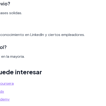
evio?
bases solidas.
reconocimiento en LinkedIn y ciertos empleadores.
ol?
 en la mayoria.
uede interesar
Coursera
Edx
Udemy