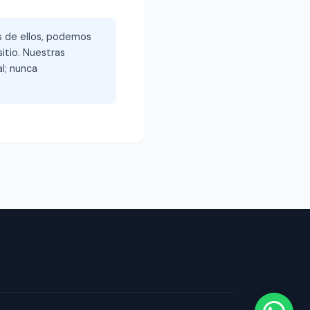
és de ellos, podemos
itio. Nuestras
l; nunca