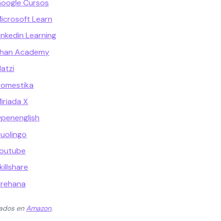
Google Cursos
icrosoft Learn
inkedin Learning
Khan Academy
atzi
Domestika
iriada X
penenglish
uolingo
Youtube
illshare
Crehana
zados en
Amazon
.