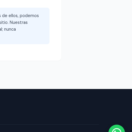
és de ellos, podemos
itio. Nuestras
l; nunca