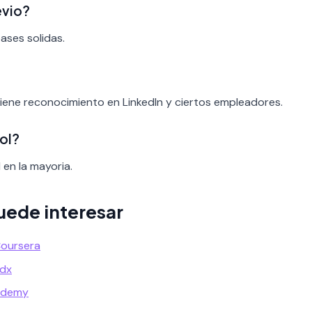
evio?
bases solidas.
iene reconocimiento en LinkedIn y ciertos empleadores.
ol?
 en la mayoria.
uede interesar
Coursera
Edx
Udemy