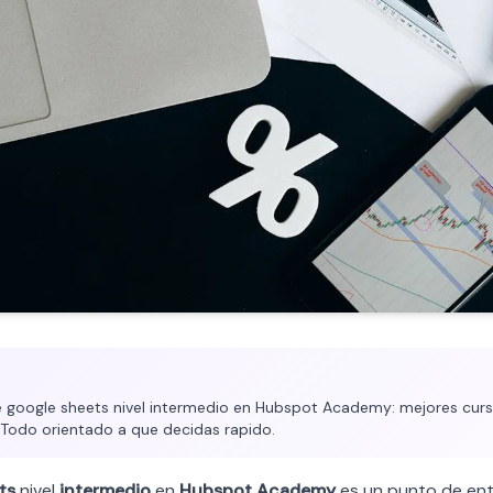
 google sheets nivel intermedio en Hubspot Academy: mejores curso
. Todo orientado a que decidas rapido.
ts
nivel
intermedio
en
Hubspot Academy
es un punto de ent