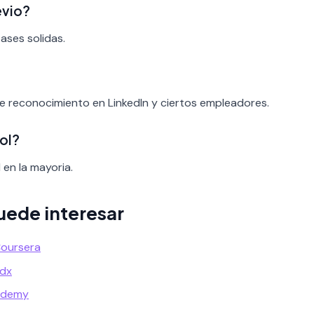
evio?
bases solidas.
ene reconocimiento en LinkedIn y ciertos empleadores.
ol?
 en la mayoria.
uede interesar
Coursera
Edx
Udemy