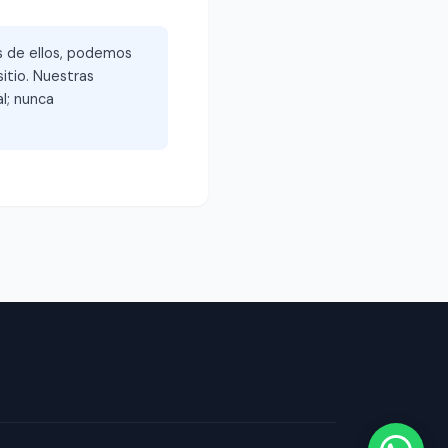
és de ellos, podemos
itio. Nuestras
l; nunca