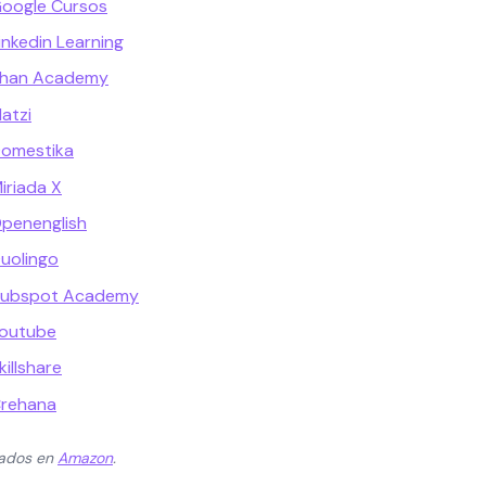
Google Cursos
inkedin Learning
Khan Academy
atzi
Domestika
iriada X
penenglish
uolingo
 Hubspot Academy
Youtube
illshare
Crehana
zados en
Amazon
.