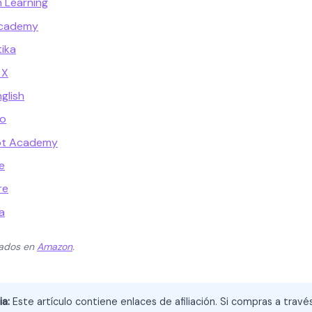
n Learning
Academy
ika
 X
glish
go
ot Academy
e
re
a
zados en
Amazon
.
ia:
Este artículo contiene enlaces de afiliación. Si compras a trav