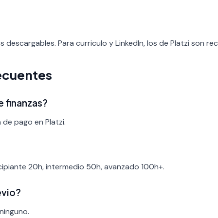
os descargables. Para curriculo y LinkedIn, los de Platzi son re
ecuentes
e finanzas?
 de pago en Platzi.
ncipiante 20h, intermedio 50h, avanzado 100h+.
evio?
 ninguno.