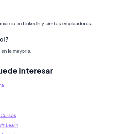
cimiento en LinkedIn y ciertos empleadores.
ol?
 en la mayoria.
uede interesar
ra
 Cursos
oft Learn