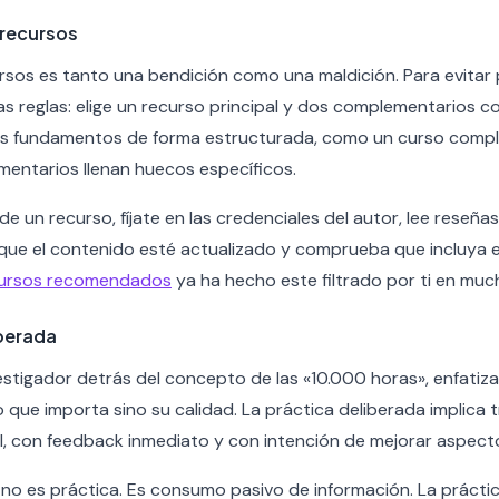
 recursos
rsos es tanto una bendición como una maldición. Para evitar
as reglas: elige un recurso principal y dos complementarios 
los fundamentos de forma estructurada, como un curso comple
mentarios llenan huecos específicos.
 de un recurso, fíjate en las credenciales del autor, lee reseña
 que el contenido esté actualizado y comprueba que incluya ej
cursos recomendados
ya ha hecho este filtrado por ti en muc
iberada
vestigador detrás del concepto de las «10.000 horas», enfatiz
 que importa sino su calidad. La práctica deliberada implica tr
, con feedback inmediato y con intención de mejorar aspecto
os no es práctica. Es consumo pasivo de información. La prác