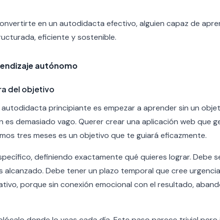
onvertirte en un autodidacta efectivo, alguien capaz de apre
ucturada, eficiente y sostenible.
rendizaje autónomo
ra del objetivo
 autodidacta principiante es empezar a aprender sin un objet
 es demasiado vago. Querer crear una aplicación web que ges
imos tres meses es un objetivo que te guiará eficazmente.
specífico, definiendo exactamente qué quieres lograr. Debe s
as alcanzado. Debe tener un plazo temporal que cree urgencia
ativo, porque sin conexión emocional con el resultado, aband
colócalo donde lo veas cada día. Este paso parece trivial per