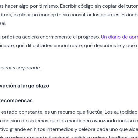
tas hacer algo por ti mismo. Escribir código sin copiar del tutor
rtitura, explicar un concepto sin consultar los apuntes. Es i
al.
tu práctica acelera enormemente el progreso.
Un diario de apr
aste, qué dificultades encontraste, qué descubriste y qué n
ue mas sorprende...
vación a largo plazo
y recompensas
 estado constante; es un recurso que fluctúa. Los autodidac
ción sino de sistemas que los mantienen avanzando incluso 
etivo grande en hitos intermedios y celebra cada uno que alc
r tu primer proyecto funcional, recibir tu primer feedback po