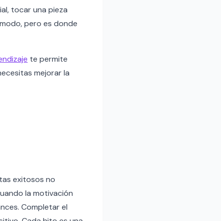
ial, tocar una pieza
ncómodo, pero es donde
endizaje
te permite
ecesitas mejorar la
tas exitosos no
cuando la motivación
ances. Completar el
sitivo. Cada hito es una