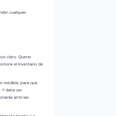
nder cualquier
ivo claro. Querer
tione el inventario de
er medible, para que
. Y debe ser
onarás ante las
o importa mucho. La