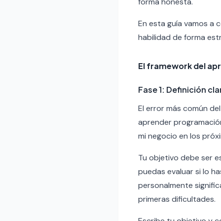
forma honesta.
En esta guía vamos a c
habilidad de forma estr
El framework del ap
Fase 1: Definición cla
El error más común del
aprender programación
mi negocio en los próx
Tu objetivo debe ser e
puedas evaluar si lo h
personalmente signific
primeras dificultades.
Escribe tu objetivo y 