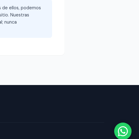
és de ellos, podemos
itio. Nuestras
l; nunca