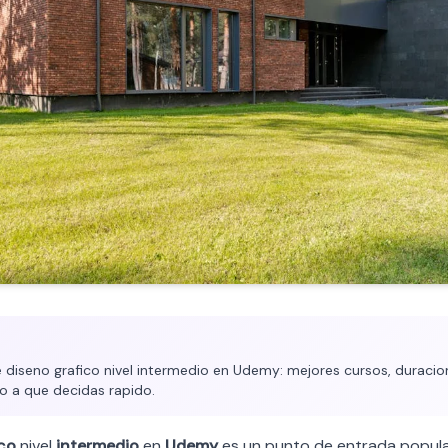
diseno grafico nivel intermedio en Udemy: mejores cursos, duracion 
o a que decidas rapido.
ico
nivel
intermedio
en
Udemy
es un punto de entrada popula