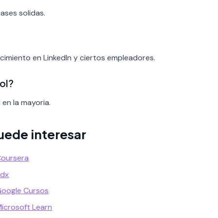
bases solidas.
cimiento en LinkedIn y ciertos empleadores.
ol?
 en la mayoria.
uede interesar
Coursera
Edx
Google Cursos
Microsoft Learn