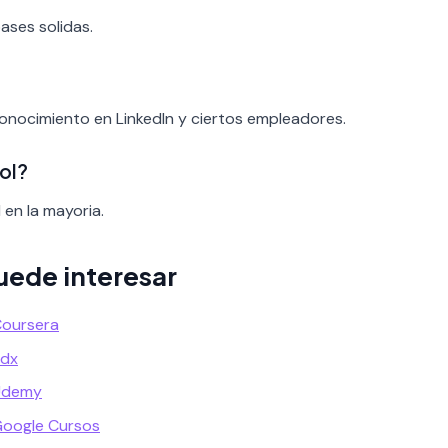
bases solidas.
conocimiento en LinkedIn y ciertos empleadores.
ol?
 en la mayoria.
uede interesar
Coursera
Edx
 Udemy
Google Cursos