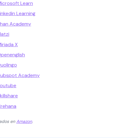
Microsoft Learn
inkedin Learning
 Khan Academy
latzi
iriada X
Openenglish
Duolingo
 Hubspot Academy
Youtube
killshare
Crehana
zados en
Amazon
.