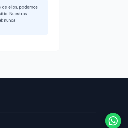
és de ellos, podemos
itio. Nuestras
l; nunca