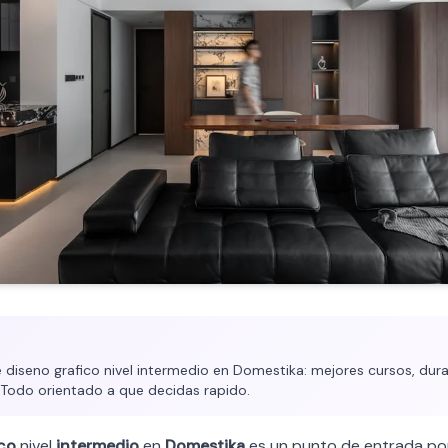
diseno grafico nivel intermedio en Domestika: mejores cursos, durac
. Todo orientado a que decidas rapido.
ico
nivel
intermedio
en
Domestika
es un punto de entrada po