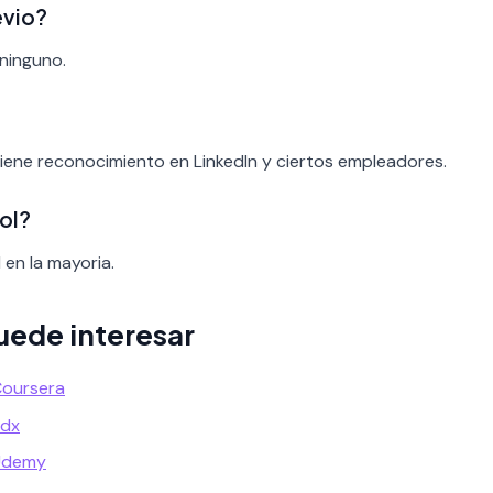
evio?
 ninguno.
iene reconocimiento en LinkedIn y ciertos empleadores.
ol?
 en la mayoria.
uede interesar
Coursera
Edx
 Udemy