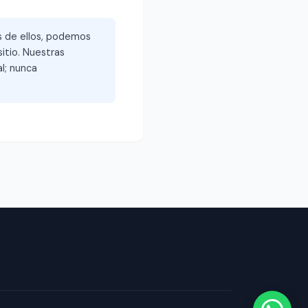
és de ellos, podemos
itio. Nuestras
l; nunca