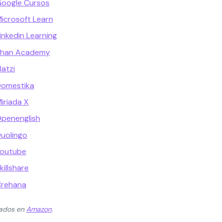
Google Cursos
Microsoft Learn
inkedin Learning
 Khan Academy
latzi
Domestika
iriada X
Openenglish
Duolingo
Youtube
killshare
Crehana
zados en
Amazon
.