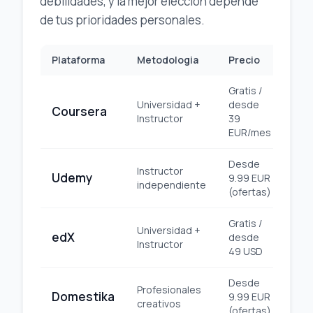
debilidades, y la mejor eleccion depende
de tus prioridades personales.
Plataforma
Metodologia
Precio
Cer
Gratis /
Universidad +
desde
Coursera
Uni
Instructor
39
EUR/mes
Desde
Instructor
Udemy
9.99 EUR
Pl
independiente
(ofertas)
Gratis /
Universidad +
edX
desde
Uni
Instructor
49 USD
Desde
Profesionales
Domestika
9.99 EUR
Pl
creativos
(ofertas)