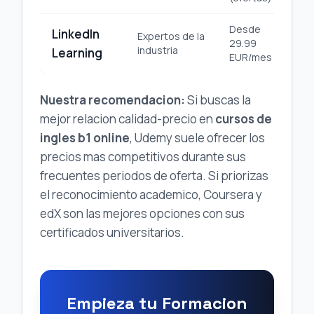
Desde
LinkedIn
Expertos de la
29.99
Pro
industria
Learning
EUR/mes
Nuestra recomendacion:
Si buscas la
mejor relacion calidad-precio en
cursos de
ingles b1 online
, Udemy suele ofrecer los
precios mas competitivos durante sus
frecuentes periodos de oferta. Si priorizas
el reconocimiento academico, Coursera y
edX son las mejores opciones con sus
certificados universitarios.
Empieza tu Formacion