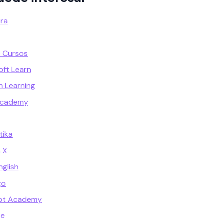
ra
 Cursos
ft Learn
n Learning
Academy
tika
 X
glish
go
ot Academy
be