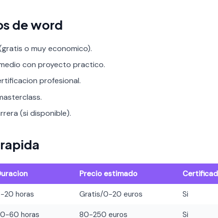
os de word
 (gratis o muy economico).
rmedio con proyecto practico.
rtificacion profesional.
asterclass.
rera (si disponible).
rapida
Duracion
Precio estimado
Certifica
8-20 horas
Gratis/0-20 euros
Si
20-60 horas
80-250 euros
Si