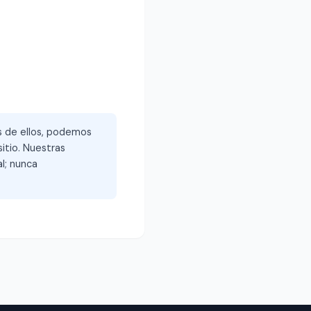
és de ellos, podemos
itio. Nuestras
l; nunca