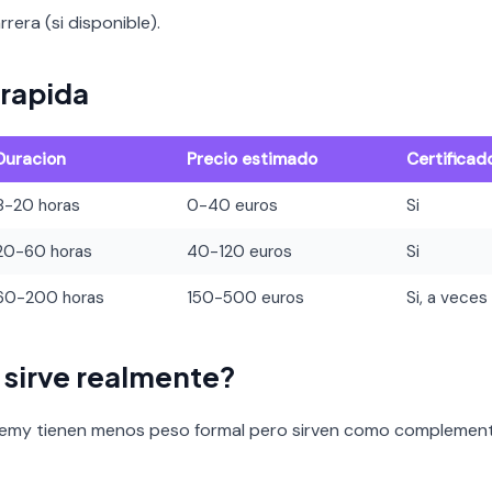
rera (si disponible).
rapida
Duracion
Precio estimado
Certificad
8-20 horas
0-40 euros
Si
20-60 horas
40-120 euros
Si
60-200 horas
150-500 euros
Si, a veces
o sirve realmente?
demy tienen menos peso formal pero sirven como complement