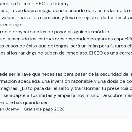
ovecho a tu curso SEO en Udemy
r paso; la verdadera magia ocurre cuando conviertes la teoría 
ideos, realiza los ejercicios y lleva un registro de tus result
rendizaje:
propio proyecto antes de pasar al siguiente módulo.
urso; a menudo los instructores responden preguntas específi
los casos de éxito que obtengas; será un imán para futuros cl
es si los rankings no suben de inmediato. El SEO es una carrer
de ser la llave que necesitas para pasar de la oscuridad de la 
ormación adecuada, una inversión razonable y una dosis de co
imaginas. ¿Listo para dar el salto y transformar tu presencia 
ejor se adapte a tus metas y empieza hoy mismo.
Descubre más
iempre has querido ser.
en Udemy - Gratis/de pago 2026