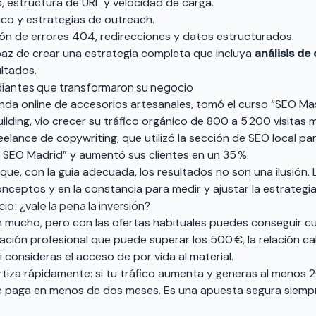
 estructura de URL y velocidad de carga.
tico y estrategias de outreach.
ión de errores 404, redirecciones y datos estructurados.
apaz de crear una estrategia completa que incluya
análisis d
ltados.
diantes que transformaron su negocio
enda online de accesorios artesanales, tomó el curso “SEO Ma
building, vio crecer su tráfico orgánico de 800 a 5 200 visitas
reelance de copywriting, que utilizó la sección de SEO local pa
 SEO Madrid” y aumentó sus clientes en un 35 %.
e, con la guía adecuada, los resultados no son una ilusión. L
onceptos y en la constancia para medir y ajustar la estrategia
io: ¿vale la pena la inversión?
 mucho, pero con las ofertas habituales puedes conseguir cur
ción profesional que puede superar los 500 €, la relación ca
 consideras el acceso de por vida al material.
rtiza rápidamente: si tu tráfico aumenta y generas al menos 
 se paga en menos de dos meses. Es una apuesta segura siemp