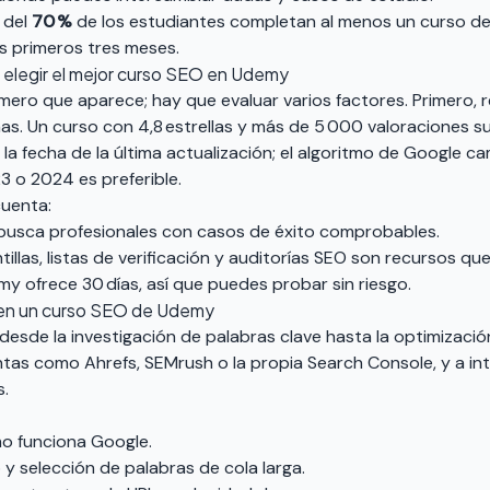
 del
70 %
de los estudiantes completan al menos un curso d
os primeros tres meses.
a elegir el mejor curso SEO en Udemy
ero que aparece; hay que evaluar varios factores. Primero, rev
as. Un curso con 4,8 estrellas y más de 5 000 valoraciones s
a la fecha de la última actualización; el algoritmo de Google 
3 o 2024 es preferible.
cuenta:
 busca profesionales con casos de éxito comprobables.
illas, listas de verificación y auditorías SEO son recursos qu
y ofrece 30 días, así que puedes probar sin riesgo.
en un curso SEO de Udemy
esde la investigación de palabras clave hasta la optimización
tas como Ahrefs, SEMrush o la propia Search Console, y a in
s.
o funciona Google.
 selección de palabras de cola larga.