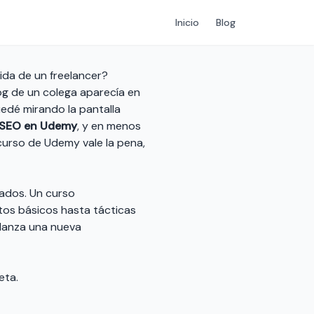
Inicio
Blog
da de un freelancer?
og de un colega aparecía en
uedé mirando la pantalla
 SEO en Udemy
, y en menos
 curso de Udemy vale la pena,
zados. Un curso
tos básicos hasta tácticas
 lanza una nueva
eta.