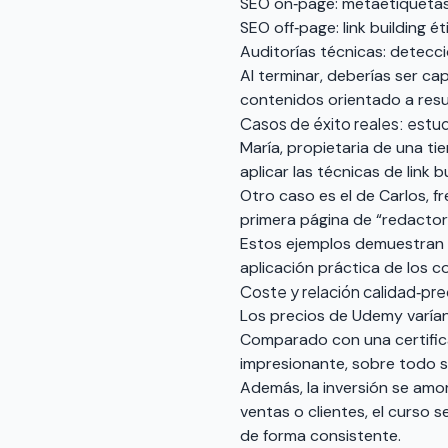
SEO on‑page: metaetiquetas,
SEO off‑page: link building é
Auditorías técnicas: detecc
Al terminar, deberías ser c
contenidos orientado a resu
Casos de éxito reales: estu
María, propietaria de una ti
aplicar las técnicas de link 
Otro caso es el de Carlos, f
primera página de “redactor
Estos ejemplos demuestran qu
aplicación práctica de los c
Coste y relación calidad‑prec
Los precios de Udemy varían
Comparado con una certifica
impresionante, sobre todo si
Además, la inversión se amo
ventas o clientes, el curso
de forma consistente.