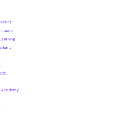
Cursos
t Learn
Learning
cademy
X
lish
t Academy
e