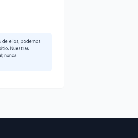
és de ellos, podemos
itio. Nuestras
l; nunca