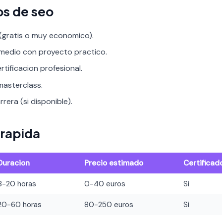
os de seo
 (gratis o muy economico).
rmedio con proyecto practico.
rtificacion profesional.
asterclass.
rera (si disponible).
rapida
Duracion
Precio estimado
Certificad
8-20 horas
0-40 euros
Si
20-60 horas
80-250 euros
Si