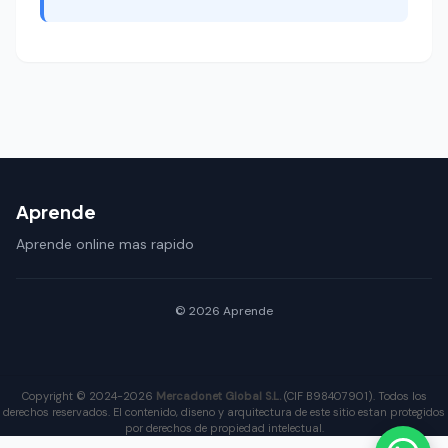
Aprende
Aprende online mas rapido
© 2026 Aprende
Copyright © 2024-2026
Mercadonet Global S.L.
(CIF B98407901). Todos los
derechos reservados. El contenido, diseno y arquitectura de este sitio estan protegidos
por derechos de propiedad intelectual.