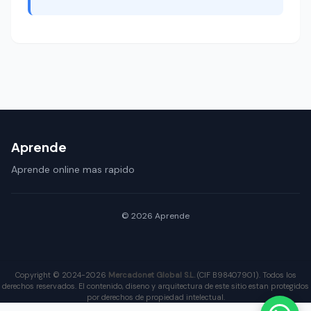
Aprende
Aprende online mas rapido
© 2026 Aprende
Copyright © 2024-2026
Mercadonet Global S.L.
(CIF B98407901). Todos los
derechos reservados. El contenido, diseno y arquitectura de este sitio estan protegidos
por derechos de propiedad intelectual.