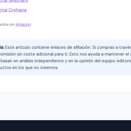
tal Skillshare
gital Crehana
zados en
Amazon
.
ia:
Este artículo contiene enlaces de afiliación. Si compras a trav
omisión sin coste adicional para ti. Esto nos ayuda a mantener el s
asan en análisis independiente y en la opinión del equipo editoria
ctos en los que no creemos.