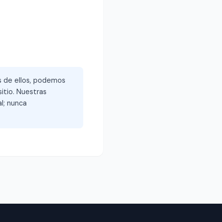
és de ellos, podemos
itio. Nuestras
l; nunca