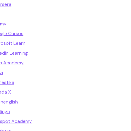
rsera
emy
gle Cursos
rosoft Learn
edin Learning
an Academy
zi
mestika
iada X
nenglish
lingo
bspot Academy