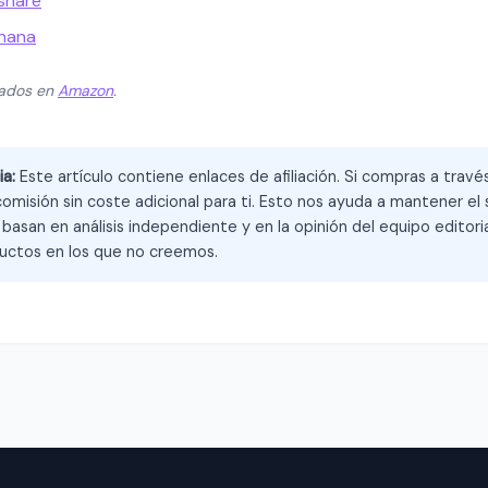
lshare
ehana
zados en
Amazon
.
ia:
Este artículo contiene enlaces de afiliación. Si compras a trav
omisión sin coste adicional para ti. Esto nos ayuda a mantener el s
asan en análisis independiente y en la opinión del equipo editoria
ctos en los que no creemos.