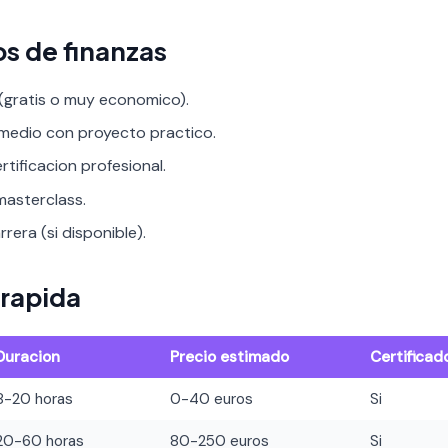
s de finanzas
 (gratis o muy economico).
rmedio con proyecto practico.
rtificacion profesional.
asterclass.
rera (si disponible).
rapida
Duracion
Precio estimado
Certificad
8-20 horas
0-40 euros
Si
20-60 horas
80-250 euros
Si