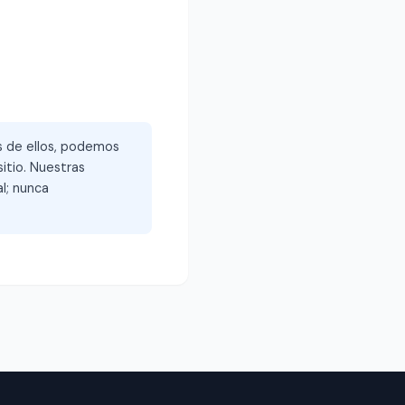
és de ellos, podemos
itio. Nuestras
l; nunca