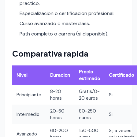
practico.
Especializacion o certificacion profesional.
Curso avanzado o masterclass.
Path completo o carrera (si disponible).
Comparativa rapida
Precio
Nivel
Duracion
Certificado
estimado
8-20
Gratis/0-
Principiante
Si
horas
20 euros
20-60
80-250
Intermedio
Si
horas
euros
60-200
150-500
Si, a veces
Avanzado