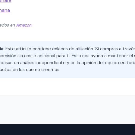
lshare
ehana
zados en
Amazon
.
ia:
Este artículo contiene enlaces de afiliación. Si compras a trav
omisión sin coste adicional para ti. Esto nos ayuda a mantener el s
asan en análisis independiente y en la opinión del equipo editoria
ctos en los que no creemos.