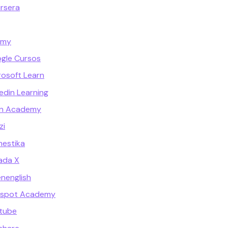
ursera
emy
ogle Cursos
rosoft Learn
kedin Learning
han Academy
zi
mestika
iada X
enenglish
ubspot Academy
utube