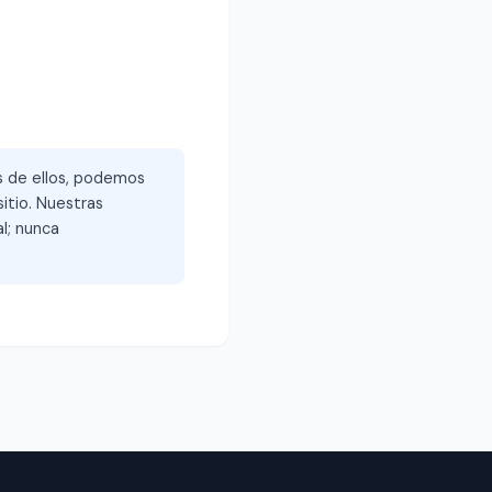
és de ellos, podemos
itio. Nuestras
l; nunca