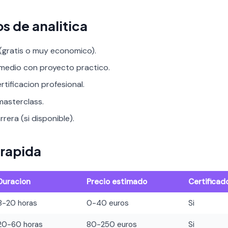
s de analitica
 (gratis o muy economico).
rmedio con proyecto practico.
rtificacion profesional.
asterclass.
rera (si disponible).
rapida
Duracion
Precio estimado
Certificad
8-20 horas
0-40 euros
Si
20-60 horas
80-250 euros
Si