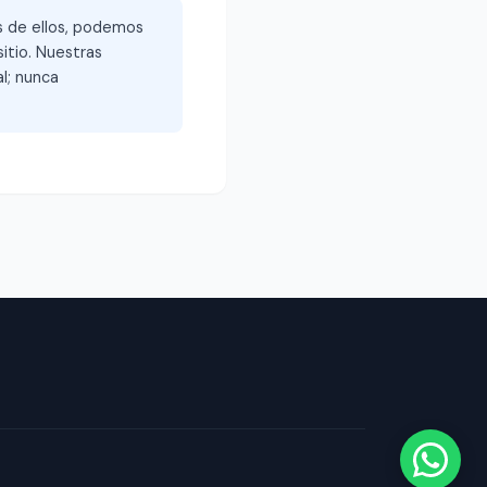
és de ellos, podemos
itio. Nuestras
l; nunca