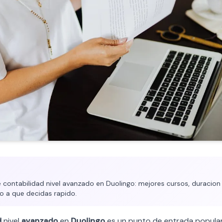
contabilidad nivel avanzado en Duolingo: mejores cursos, duracion t
o a que decidas rapido.
d
nivel
avanzado
en
Duolingo
es un punto de entrada popular