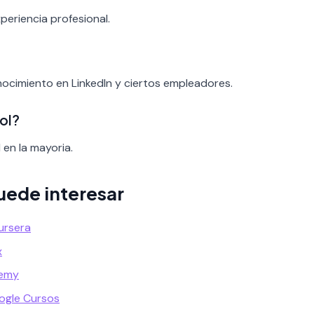
periencia profesional.
onocimiento en LinkedIn y ciertos empleadores.
ol?
 en la mayoria.
uede interesar
ursera
x
demy
ogle Cursos