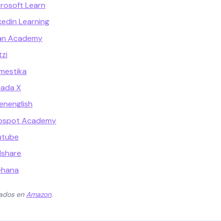
crosoft Learn
kedin Learning
han Academy
tzi
mestika
iada X
enenglish
ubspot Academy
utube
lshare
ehana
zados en
Amazon
.