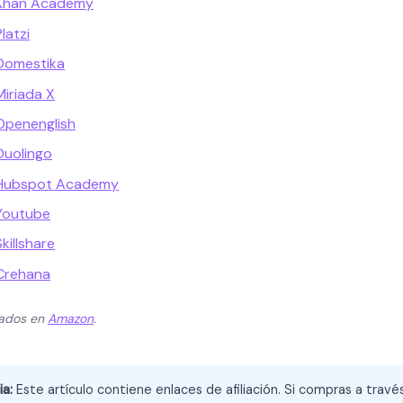
 Khan Academy
latzi
Domestika
Miriada X
Openenglish
Duolingo
 Hubspot Academy
Youtube
killshare
Crehana
zados en
Amazon
.
ia:
Este artículo contiene enlaces de afiliación. Si compras a trav