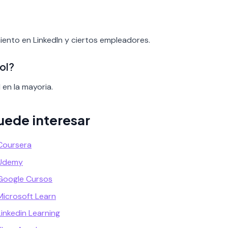
miento en LinkedIn y ciertos empleadores.
ol?
 en la mayoria.
uede interesar
Coursera
 Udemy
Google Cursos
Microsoft Learn
inkedin Learning