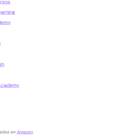
ursos
earning
ademy
a
sh
 Academy
zados en
Amazon
.