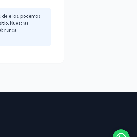
és de ellos, podemos
itio. Nuestras
l; nunca