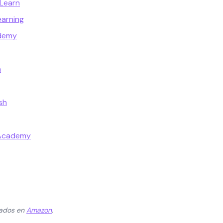
 Learn
earning
ademy
a
sh
 Academy
zados en
Amazon
.