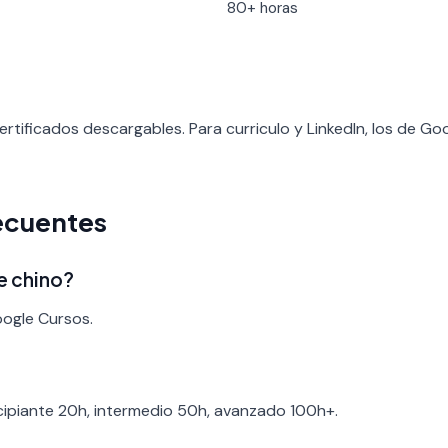
80+ horas
rtificados descargables. Para curriculo y LinkedIn, los de G
ecuentes
e chino?
oogle Cursos.
ncipiante 20h, intermedio 50h, avanzado 100h+.