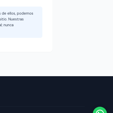
és de ellos, podemos
itio. Nuestras
l; nunca