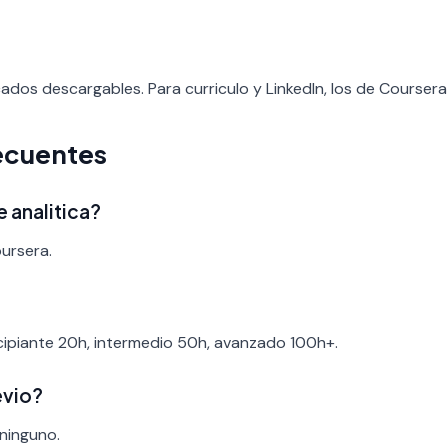
cados descargables. Para curriculo y LinkedIn, los de Coursera
ecuentes
e analitica?
oursera.
ncipiante 20h, intermedio 50h, avanzado 100h+.
evio?
 ninguno.