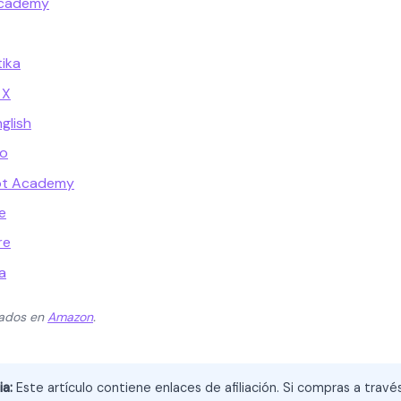
Academy
tika
 X
glish
go
pot Academy
e
re
a
zados en
Amazon
.
ia:
Este artículo contiene enlaces de afiliación. Si compras a trav