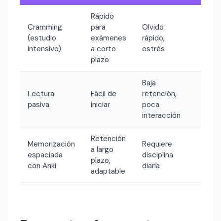
Rápido
Cramming
para
Olvido
Exá
(estudio
exámenes
rápido,
de ú
intensivo)
a corto
estrés
minu
plazo
Baja
Lectura
Fácil de
retención,
Expl
pasiva
iniciar
poca
preli
interacción
Retención
Apre
Memorización
Requiere
a largo
de
espaciada
disciplina
plazo,
cualq
con Anki
diaria
adaptable
mate