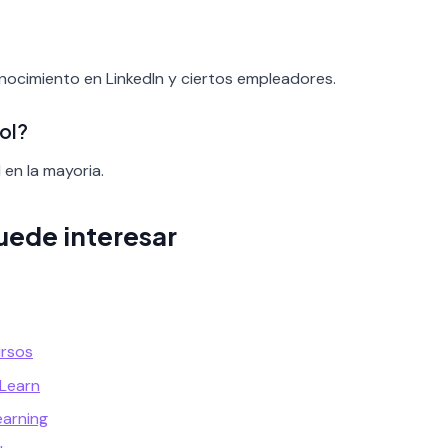
onocimiento en LinkedIn y ciertos empleadores.
ol?
 en la mayoria.
uede interesar
ursos
 Learn
earning