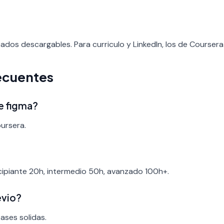
cados descargables. Para curriculo y LinkedIn, los de Coursera
ecuentes
de figma?
oursera.
ncipiante 20h, intermedio 50h, avanzado 100h+.
evio?
bases solidas.