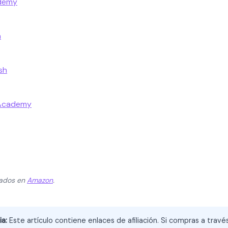
ademy
a
sh
 Academy
zados en
Amazon
.
ia:
Este artículo contiene enlaces de afiliación. Si compras a trav