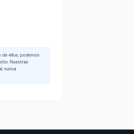
és de ellos, podemos
itio. Nuestras
l; nunca