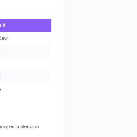
a X
0eur
h
l
e
my es la eleccion