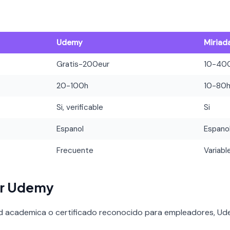
Udemy
Miriad
Gratis-200eur
10-40
20-100h
10-80
Si, verificable
Si
Espanol
Espano
Frecuente
Variabl
ir Udemy
ad academica o certificado reconocido para empleadores, Ude