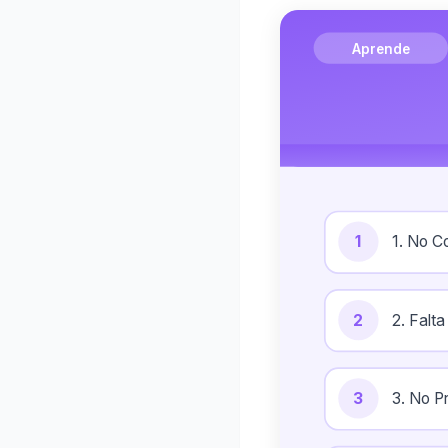
Aprende
1
1. No C
2
2. Falt
3
3. No P