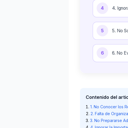
4
4. Igno
5
5. No S
6
6. No E
Contenido del arti
1. No Conocer los Re
2. Falta de Organiz
3. No Prepararse A
4. Ignorar la Import