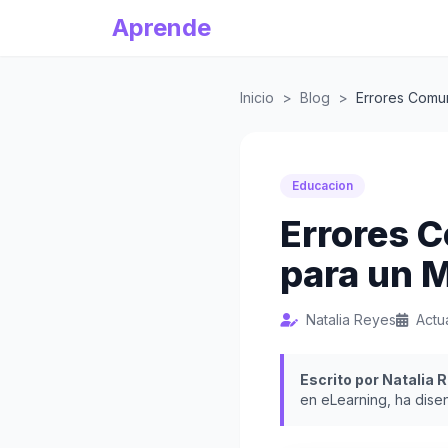
Aprende
Inicio
>
Blog
>
Errores Comun
Educacion
Errores C
para un M
Natalia Reyes
Actu
Escrito por Natalia 
en eLearning, ha dise