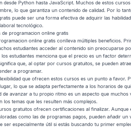
n desde Python hasta JavaScript. Muchos de estos cursos
bre, lo que garantiza un contenido de calidad. Por lo tanto
ratis puede ser una forma efectiva de adquirir las habilida
laboral tecnológico.
s de programacion online gratis
ogramacion online gratis conlleva múltiples beneficios. Pri
chos estudiantes acceder al contenido sin preocuparse por
los estudiantes menciona que el precio es un factor deter
 significa que, al optar por cursos gratuitos, se pueden at
render a programar.
flexibilidad que ofrecen estos cursos es un punto a favor. 
ugar, lo que se adapta perfectamente a los horarios de qu
dad de avanzar a tu propio ritmo es un aspecto que muchos 
n los temas que les resulten más complejos.
sos gratuitos ofrecen certificaciones al finalizar. Aunque e
aloradas como las de programas pagos, pueden añadir un v
e ser especialmente útil si estás buscando tu primer emple