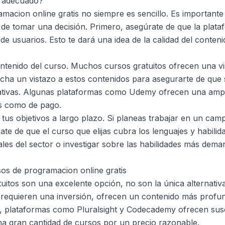
o adecuado?
amacion online gratis no siempre es sencillo. Es important
s de tomar una decisión. Primero, asegúrate de que la plat
de usuarios. Esto te dará una idea de la calidad del conteni
ontenido del curso. Muchos cursos gratuitos ofrecen una vis
 Echa un vistazo a estos contenidos para asegurarte de que 
ativas. Algunas plataformas como
Udemy
ofrecen una ampl
os como de pago.
tus objetivos a largo plazo. Si planeas trabajar en un camp
te de que el curso que elijas cubra los lenguajes y habilid
les del sector o investigar sobre las habilidades más dema
sos de programacion online gratis
tuitos son una excelente opción, no son la única alternativ
requieren una inversión, ofrecen un contenido más profu
lo, plataformas como
Pluralsight
y
Codecademy
ofrecen sus
a gran cantidad de cursos por un precio razonable.