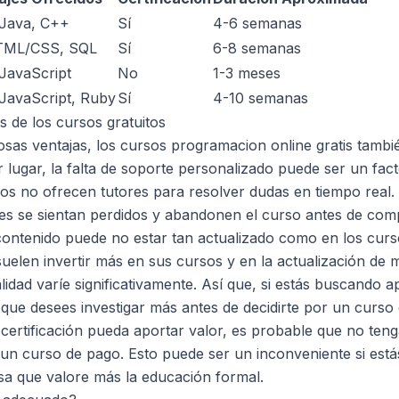
 Java, C++
Sí
4-6 semanas
TML/CSS, SQL
Sí
6-8 semanas
JavaScript
No
1-3 meses
JavaScript, Ruby
Sí
4-10 semanas
s de los cursos gratuitos
sas ventajas, los cursos programacion online gratis tambi
 lugar, la falta de soporte personalizado puede ser un fact
s no ofrecen tutores para resolver dudas en tiempo real. 
es se sientan perdidos y abandonen el curso antes de comp
contenido puede no estar tan actualizado como en los curs
elen invertir más en sus cursos y en la actualización de m
idad varíe significativamente. Así que, si estás buscando 
que desees investigar más antes de decidirte por un curso g
 certificación pueda aportar valor, es probable que no ten
un curso de pago. Esto puede ser un inconveniente si est
a que valore más la educación formal.