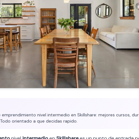
emprendimiento nivel intermedio en Skillshare: mejores cursos, dura
. Todo orientado a que decidas rapido.
ento
nivel
intermedio
en
Skillshare
es un punto de entrada p