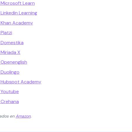
Microsoft Learn
Linkedin Learning
n Khan Academy
Platzi
 Domestika
Miriada X
 Openenglish
 Duolingo
n Hubspot Academy
 Youtube
 Crehana
zados en
Amazon
.