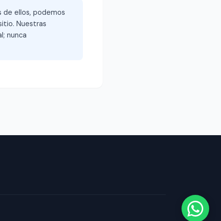
és de ellos, podemos
itio. Nuestras
l; nunca