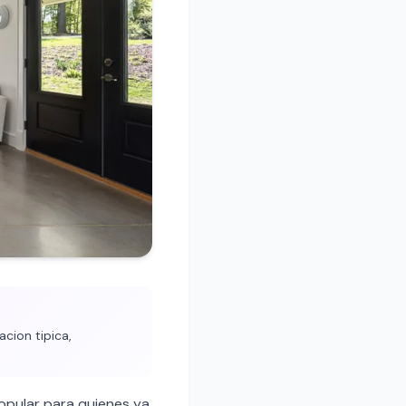
cion tipica,
opular para quienes ya