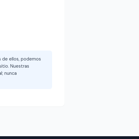
és de ellos, podemos
itio. Nuestras
l; nunca