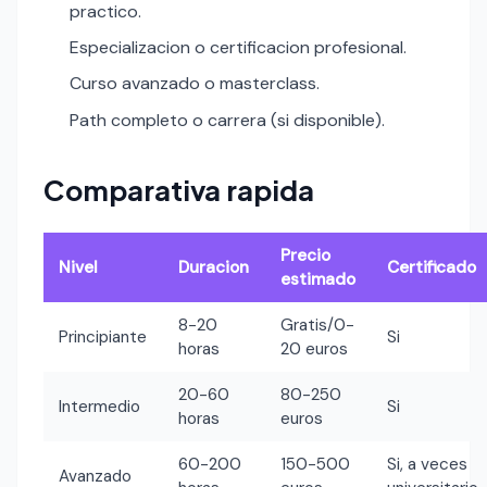
practico.
Especializacion o certificacion profesional.
Curso avanzado o masterclass.
Path completo o carrera (si disponible).
Comparativa rapida
Precio
Nivel
Duracion
Certificado
estimado
8-20
Gratis/0-
Principiante
Si
horas
20 euros
20-60
80-250
Intermedio
Si
horas
euros
60-200
150-500
Si, a veces
Avanzado