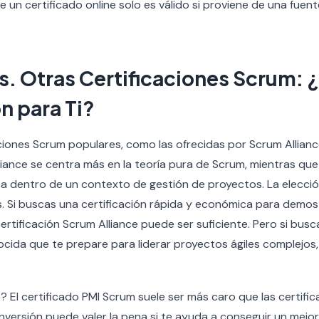
un certificado online solo es válido si proviene de una fuent
. Otras Certificaciones Scrum: ¿
n para Ti?
aciones Scrum populares, como las ofrecidas por Scrum Allianc
lliance se centra más en la teoría pura de Scrum, mientras qu
ica dentro de un contexto de gestión de proyectos. La elecc
s. Si buscas una certificación rápida y económica para demo
rtificación Scrum Alliance puede ser suficiente. Pero si busc
ida que te prepare para liderar proyectos ágiles complejos,
 El certificado PMI Scrum suele ser más caro que las certific
inversión puede valer la pena si te ayuda a conseguir un mejo