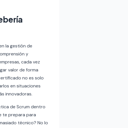
ebería
en la gestión de
 comprensión y
 empresas, cada vez
gar valor de forma
ertificado no es solo
arlos en situaciones
más innovadoras.
áctica de Scrum dentro
ue te prepara para
emasiado técnico? No lo