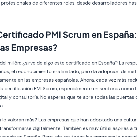
 profesionales de diferentes roles, desde desarrolladores ha
Certificado PMI Scrum en España:
las Empresas?
del millón: ¿sirve de algo este certificado en España? La res
ños, el reconocimiento era limitado, pero la adopción de met
vamente en las empresas españolas. Ahora, cada vez más rec
la certificación PMI Scrum, especialmente en sectores como IT
gital y consultoría. No esperes que te abra todas las puertas 
a.
lo valoran más? Las empresas que han adoptado una cultura á
ansformarse digitalmente. También es muy útil si aspiras a 
esencia en España. Pero, ojo, no todas las empresas lo consid