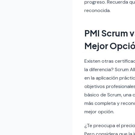
progreso. Recuerda que 
reconocida.
PMI Scrum vs
Mejor Opció
Existen otras certific
la diferencia? Scrum A
en la aplicación práct
objetivos profesionale
básico de Scrum, una ce
más completa y reconoc
mejor opción.
¿Te preocupa el precio?
Pero considera que la 