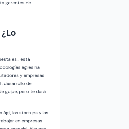
sta gerentes de
 ¿Lo
puesta es… está
odologías ágiles ha
lutadores y empresas
, desarrollo de
de golpe, pero te dará
gil, las startups y las
trabajar en empresas
eran esencial. Algunas