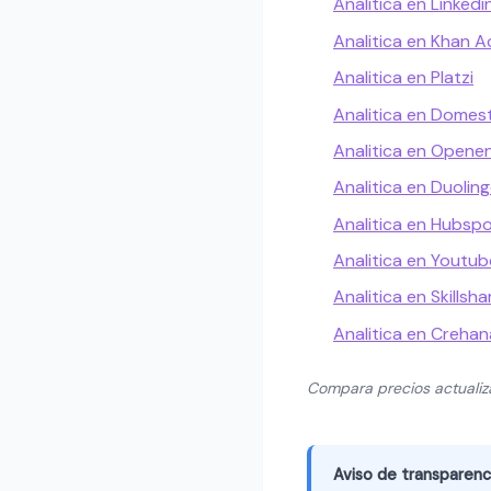
Analitica en Linkedi
Analitica en Khan 
Analitica en Platzi
Analitica en Domes
Analitica en Openen
Analitica en Duolin
Analitica en Hubs
Analitica en Youtub
Analitica en Skillsha
Analitica en Crehan
Compara precios actuali
Aviso de transparenc