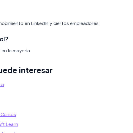
onocimiento en LinkedIn y ciertos empleadores.
ol?
 en la mayoria.
uede interesar
ra
e Cursos
oft Learn