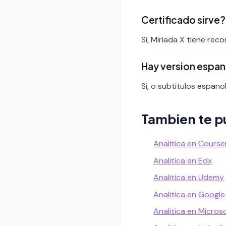
Certificado sirve?
Si, Miriada X tiene rec
Hay version espan
Si, o subtitulos espanol
Tambien te p
Analitica en Course
Analitica en Edx
Analitica en Udemy
Analitica en Googl
Analitica en Micros