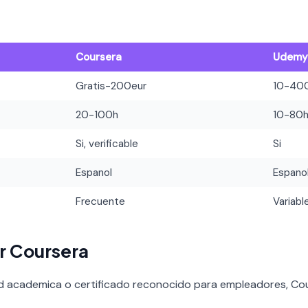
Coursera
Udem
Gratis-200eur
10-40
20-100h
10-80
Si, verificable
Si
Espanol
Espano
Frecuente
Variabl
r Coursera
ad academica o certificado reconocido para empleadores, Cou