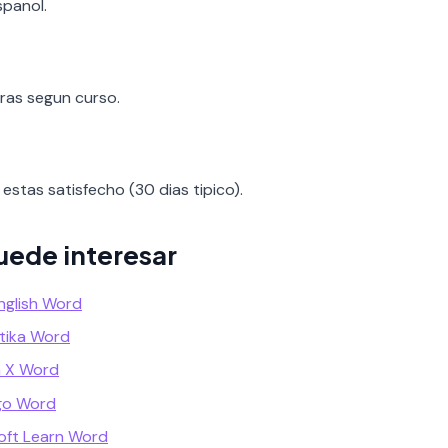
spanol.
oras segun curso.
estas satisfecho (30 dias tipico).
uede interesar
nglish Word
tika Word
a X Word
go Word
oft Learn Word