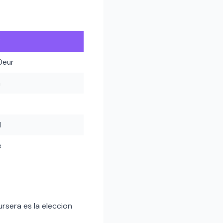
y
0eur
h
l
e
rsera es la eleccion