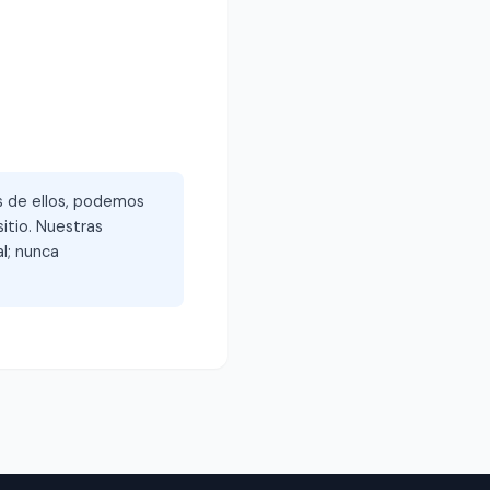
és de ellos, podemos
itio. Nuestras
l; nunca