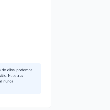
és de ellos, podemos
itio. Nuestras
l; nunca