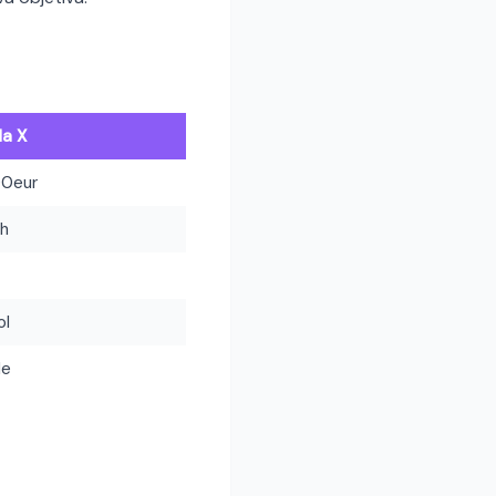
da X
0eur
h
ol
le