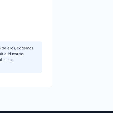
és de ellos, podemos
itio. Nuestras
l; nunca