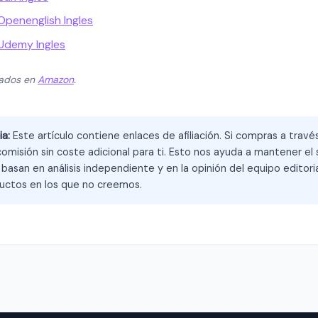
Openenglish Ingles
 Udemy Ingles
zados en
Amazon
.
ia:
Este artículo contiene enlaces de afiliación. Si compras a trav
omisión sin coste adicional para ti. Esto nos ayuda a mantener el s
asan en análisis independiente y en la opinión del equipo editoria
ctos en los que no creemos.