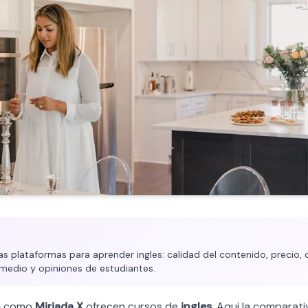
plataformas para aprender ingles: calidad del contenido, precio, c
medio y opiniones de estudiantes.
n
como
Miriada X
ofrecen cursos de
ingles
. Aqui la comparati