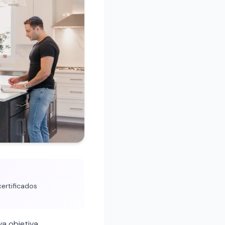
ertificados
va objetiva.