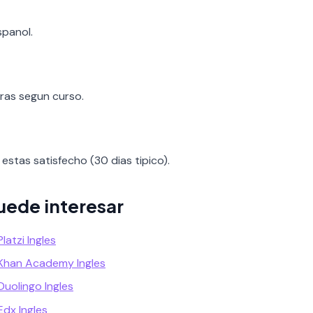
spanol.
oras segun curso.
estas satisfecho (30 dias tipico).
uede interesar
latzi Ingles
 Khan Academy Ingles
Duolingo Ingles
Edx Ingles