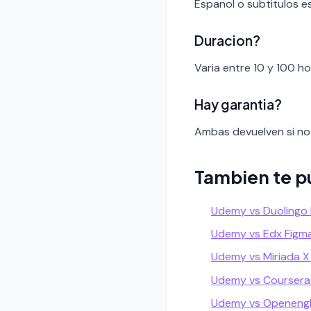
Espanol o subtitulos e
Duracion?
Varia entre 10 y 100 h
Hay garantia?
Ambas devuelven si no 
Tambien te p
Udemy vs Duolingo
Udemy vs Edx Figm
Udemy vs Miriada X
Udemy vs Coursera
Udemy vs Openengl