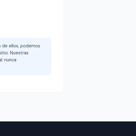
és de ellos, podemos
itio. Nuestras
l; nunca