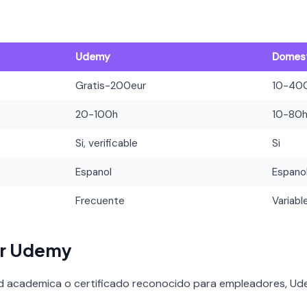
Udemy
Domes
Gratis-200eur
10-40
20-100h
10-80
Si, verificable
Si
Espanol
Espano
Frecuente
Variabl
ir Udemy
ad academica o certificado reconocido para empleadores, Ude