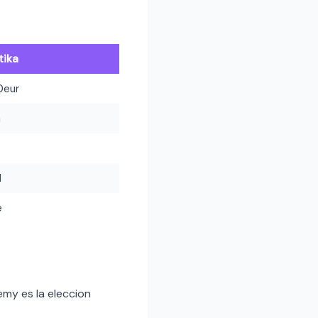
tika
0eur
h
l
e
my es la eleccion