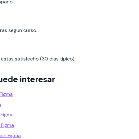
spanol.
oras segun curso.
estas satisfecho (30 dias tipico).
uede interesar
 Figma
a
 Figma
 Figma
ish Figma