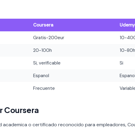
Coursera
Udem
Gratis-200eur
10-40
20-100h
10-80
Si, verificable
Si
Espanol
Espano
Frecuente
Variabl
r Coursera
ad academica o certificado reconocido para empleadores, Cou