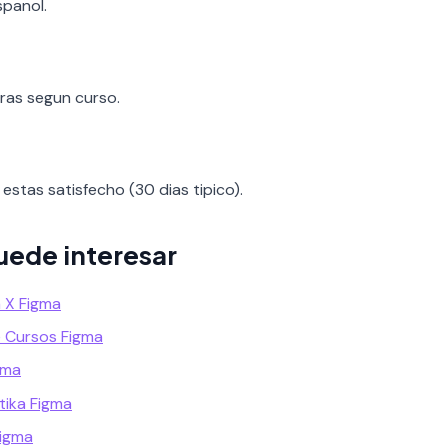
spanol.
oras segun curso.
estas satisfecho (30 dias tipico).
uede interesar
a X Figma
 Cursos Figma
gma
ika Figma
Figma