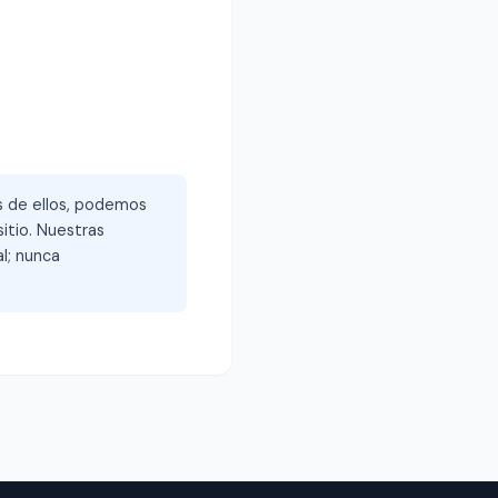
és de ellos, podemos
itio. Nuestras
l; nunca