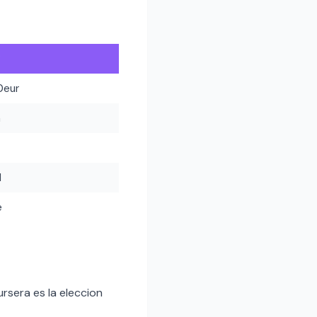
y
0eur
h
l
e
rsera es la eleccion