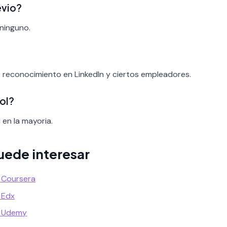
evio?
 ninguno.
e reconocimiento en LinkedIn y ciertos empleadores.
ol?
 en la mayoria.
uede interesar
 Coursera
 Edx
n Udemy