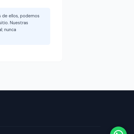
és de ellos, podemos
itio. Nuestras
l; nunca