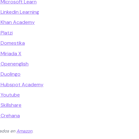
Microsoft Learn
Linkedin Learning
n Khan Academy
Platzi
 Domestika
Miriada X
 Openenglish
 Duolingo
n Hubspot Academy
 Youtube
Skillshare
 Crehana
zados en
Amazon
.