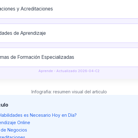
caciones y Acreditaciones
ades de Aprendizaje
rmas de Formación Especializadas
Aprende - Actualizado 2026-04-02
Infografia: resumen visual del articulo
culo
abilidades es Necesario Hoy en Día?
endizaje Online
as de Negocios
creditaciones