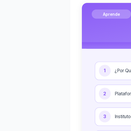
Aprende
1
¿Por Qu
2
Platafo
3
Institu