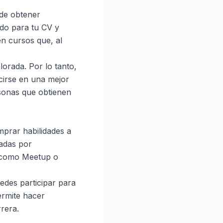
 de obtener
ido para tu CV y
n cursos que, al
lorada. Por lo tanto,
ucirse en una mejor
rsonas que obtienen
prar habilidades a
madas por
s como Meetup o
des participar para
ermite hacer
rera.