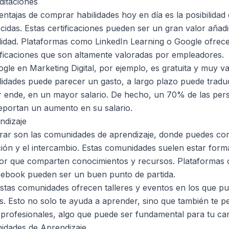
ditaciones
ntajas de comprar habilidades hoy en día es la posibilidad
ocidas. Estas certificaciones pueden ser un gran valor añad
idad. Plataformas como LinkedIn Learning o Google ofrece
rtificaciones que son altamente valoradas por empleadores.
ogle en Marketing Digital, por ejemplo, es gratuita y muy va
bilidades puede parecer un gasto, a largo plazo puede trad
or ende, en un mayor salario. De hecho, un 70% de las pe
eportan un aumento en su salario.
ndizaje
rar son las comunidades de aprendizaje, donde puedes com
ción y el intercambio. Estas comunidades suelen estar for
ctor que comparten conocimientos y recursos. Plataforma
cebook pueden ser un buen punto de partida.
as comunidades ofrecen talleres y eventos en los que pue
es. Esto no solo te ayuda a aprender, sino que también te p
profesionales, algo que puede ser fundamental para tu car
nidades de Aprendizaje