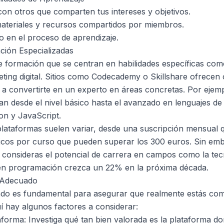
con otros que comparten tus intereses y objetivos.
ateriales y recursos compartidos por miembros.
 en el proceso de aprendizaje.
ción Especializadas
e formación que se centran en habilidades específicas co
eting digital. Sitios como Codecademy o Skillshare ofrecen
a convertirte en un experto en áreas concretas. Por ejem
an desde el nivel básico hasta el avanzado en lenguajes d
n y JavaScript.
plataformas suelen variar, desde una suscripción mensual 
cos por curso que pueden superar los 300 euros. Sin emba
i consideras el potencial de carrera en campos como la te
en programación crezca un 22% en la próxima década.
 Adecuado
uado es fundamental para asegurar que realmente estás co
uí hay algunos factores a considerar:
aforma: Investiga qué tan bien valorada es la plataforma 