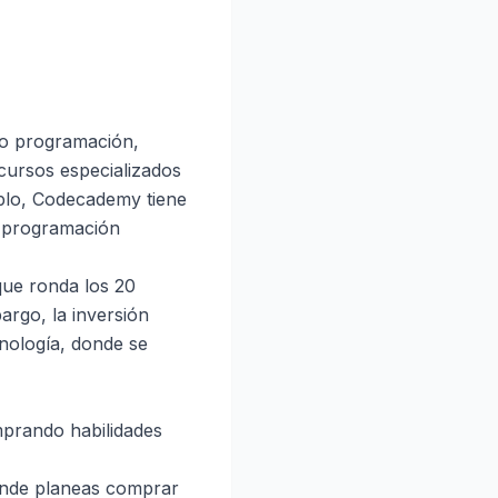
mo programación,
 cursos especializados
plo, Codecademy tiene
e programación
que ronda los 20
rgo, la inversión
cnología, donde se
mprando habilidades
donde planeas comprar