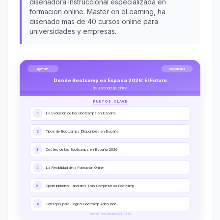
disenadora instruccional especializada en
formacion online. Master en eLearning, ha
disenado mas de 40 cursos online para
universidades y empresas.
Aprende
INFOGRAFIA
Donde Bootcamp en Espana 2026: El Futuro
del Aprendizaje Online
PUNTOS CLAVE
1
La Evolucion de los Bootcamps en Espana
2
Tipos de Bootcamps Disponibles en España
3
Costes de los Bootcamps en España 2026
4
La Flexibilidad de la Formacion Online
5
Oportunidades Laborales Tras Completar un Bootcamp
6
Consejos para Elegir el Bootcamp Adecuado
Aprende - Actualizado 2026-04-02