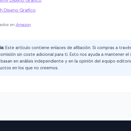
demy Diseno Grafico
sh Diseno Grafico
zados en
Amazon
.
ia:
Este artículo contiene enlaces de afiliación. Si compras a trav
omisión sin coste adicional para ti. Esto nos ayuda a mantener el s
asan en análisis independiente y en la opinión del equipo editoria
ctos en los que no creemos.