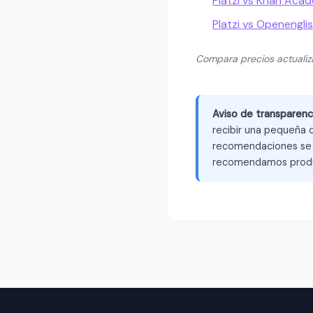
Platzi vs Khan Aca
Platzi vs Openengli
Compara precios actuali
Aviso de transparenc
recibir una pequeña c
recomendaciones se b
recomendamos produ