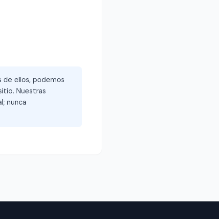
és de ellos, podemos
itio. Nuestras
l; nunca