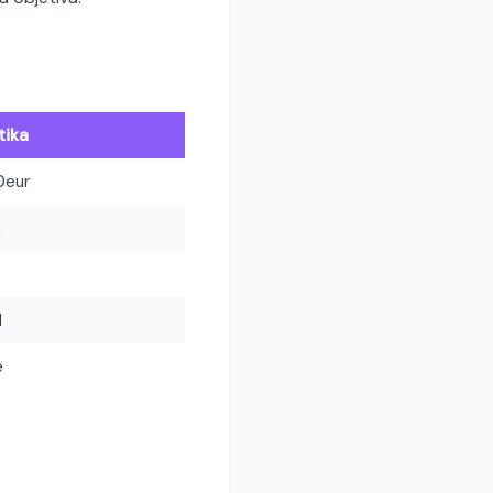
tika
0eur
h
l
e