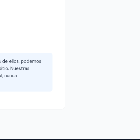
és de ellos, podemos
itio. Nuestras
l; nunca