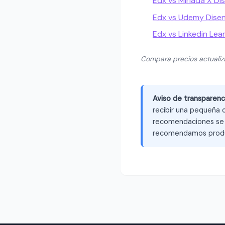
Edx vs Miriada X Di
Edx vs Udemy Disen
Edx vs Linkedin Lea
Compara precios actuali
Aviso de transparenc
recibir una pequeña c
recomendaciones se b
recomendamos produ