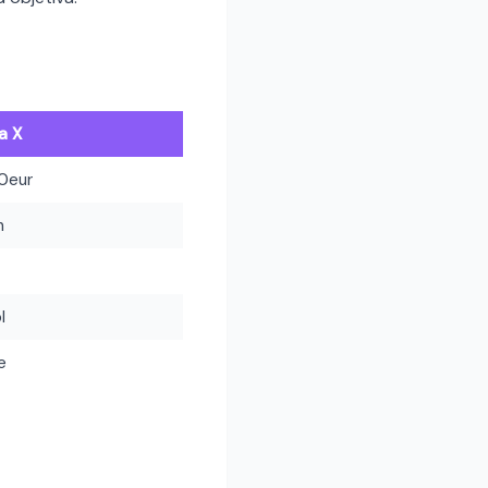
a X
0eur
h
l
e