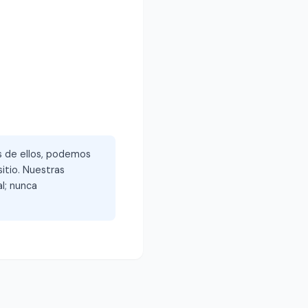
és de ellos, podemos
itio. Nuestras
l; nunca