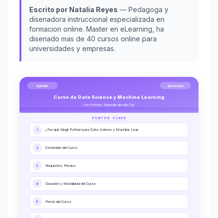
Escrito por Natalia Reyes
— Pedagoga y
disenadora instruccional especializada en
formacion online. Master en eLearning, ha
disenado mas de 40 cursos online para
universidades y empresas.
Aprende
INFOGRAFIA
Curso de Data Science y Machine Learning
con Python: Aprende desde Cer
PUNTOS CLAVE
1
¿Por qué Elegir Python para Data Science y Machine Lear
2
Contenido del Curso
3
Requisitos Previos
4
Duración y Modalidad del Curso
5
Precio del Curso