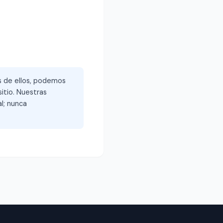
és de ellos, podemos
itio. Nuestras
l; nunca