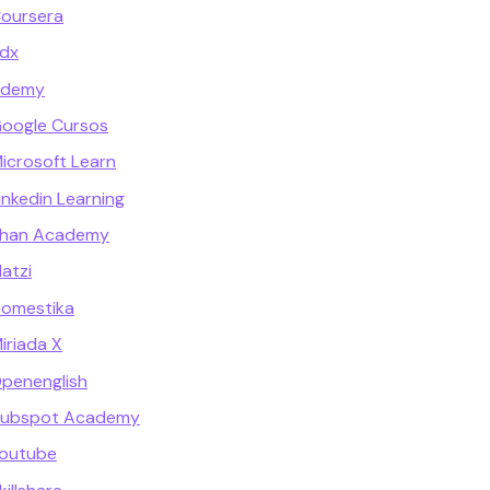
oursera
Edx
Udemy
oogle Cursos
icrosoft Learn
nkedin Learning
Khan Academy
atzi
Domestika
iriada X
penenglish
Hubspot Academy
Youtube