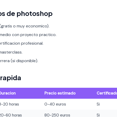
os de photoshop
 (gratis o muy economico).
rmedio con proyecto practico.
rtificacion profesional.
asterclass.
rera (si disponible).
rapida
Duracion
Precio estimado
Certificad
8-20 horas
0-40 euros
Si
20-60 horas
80-250 euros
Si