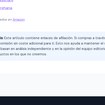
illshare
Crehana
zados en
Amazon
.
ia:
Este artículo contiene enlaces de afiliación. Si compras a trav
omisión sin coste adicional para ti. Esto nos ayuda a mantener el s
asan en análisis independiente y en la opinión del equipo editoria
ctos en los que no creemos.